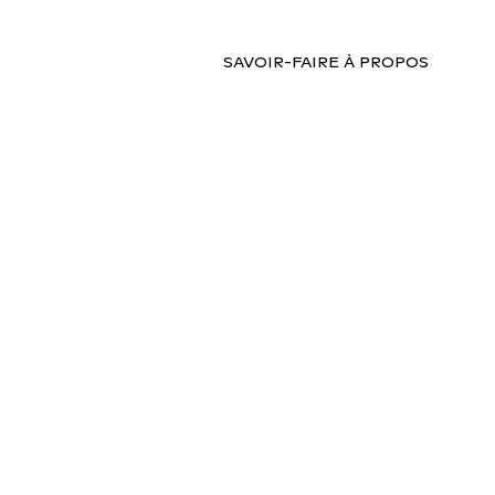
SAVOIR-FAIRE
À PROPOS
DESIGN RETAIL
CONT
I